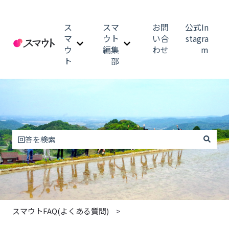
ス
スマ
お問
公式In
マ
ウト
い合
stagra
ウ
編集
わせ
m
スマウトのサブメニューを表示
スマウト編集部のサブメニュ
ト
部
これは、自動候補機能付きの
検索フィールドが空なので、候補はありません。
スマウトFAQ(よくある質問)