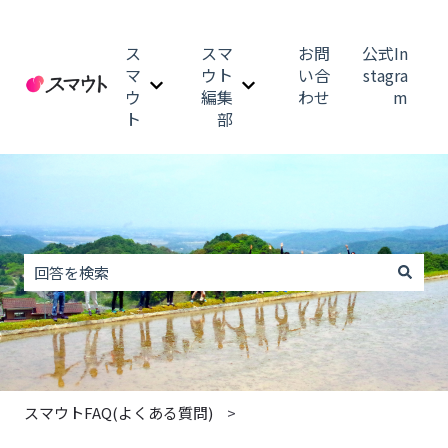
ス
スマ
お問
公式In
マ
ウト
い合
stagra
ウ
編集
わせ
m
スマウトのサブメニューを表示
スマウト編集部のサブメニュ
ト
部
これは、自動候補機能付きの
検索フィールドが空なので、候補はありません。
スマウトFAQ(よくある質問)