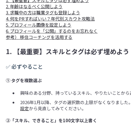
1. 【最重要】スキルとタグは必ず埋めよう
2. 年齢はなるべく公開しよう
3. 求職中の方は職業タグも登録しよう
4. 何をPRすればいい？年代別スカウト攻略法
5. プロフィール画像を設定しよう
6. プロフィールを「公開」するのをお忘れなく
参考） 移住コーチングを活用する
1. 【最重要】スキルとタグは必ず埋めよう
✅ 必ずやること
① タグを複数選ぶ
興味のある分野、持っているスキル、やりたいことから
2026年1月以降、タグの選択数の上限がなくなりました
設定
から見直してみてください。
②「スキル、できること」を100文字以上書く