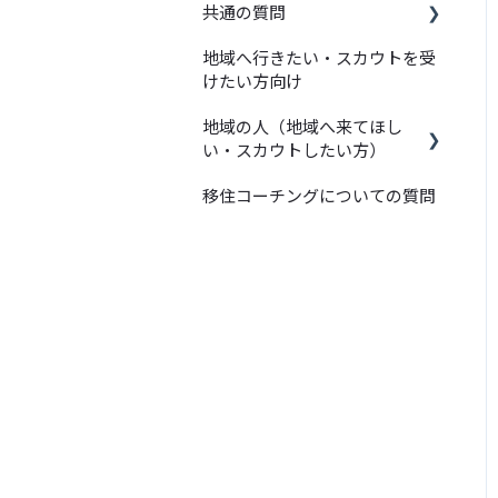
共通の質問
地域へ行きたい・スカウトを受
スマウトの基本機能（プロ
けたい方向け
ジェクトやメッセージ等）
について
地域の人（地域へ来てほし
い・スカウトしたい方）
登録やユーザー情報管理に
ついて
移住コーチングについての質問
プロジェクト作成の前に
メールの受信設定について
プランについて
プロジェクトの作成につい
て
プロジェクトの公開後につ
いて
その他・スマウトを便利に
使うコツ
スカウト・メッセージにつ